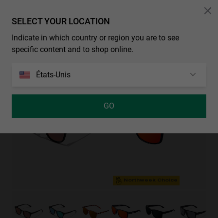
SELECT YOUR LOCATION
Indicate in which country or region you are to see
specific content and to shop online.
BOLD - POLARIZED BLACK EMERALD
REGULAR SMOKY GREY - DARK
29.99€
19.49€
29.99€
19.49€
États-Unis
35%-50%
35%-50%
GO
Northweek Choice