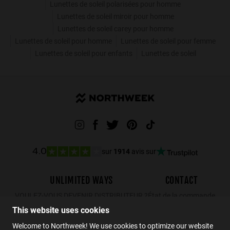
Lunettes de soleil polarisées pour homme
Lunettes de soleil miroir pour homme
Lunettes de soleil carey pour homme
Lunettes de soleil pour homme
Lunettes de soleil pour femme
Lunettes de soleil pour enfants
Lunettes de soleil
sur
1914
avis sur
4.0
UNLIMITED WAYS
CONTACT
VOULEZ-VOUS DEVENIR DISTRIBUTEUR ?
État de la commande
This website uses cookies
Retours
Contact
Welcome to Northweek! We use cookies to optimize our website