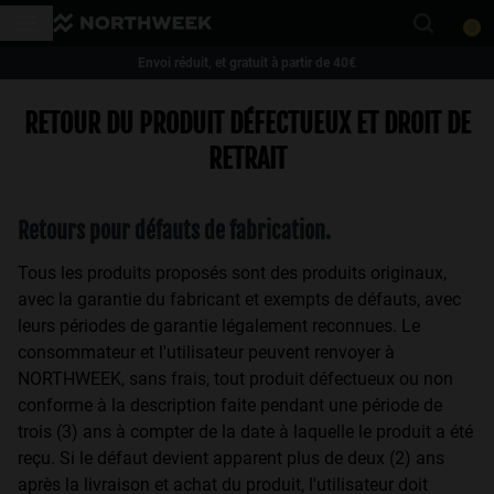
Veuillez
0
noter
:
Envoi réduit, et gratuit à partir de 40€
Ce
This website uses cookies
1 paire de lunettes -35 % | 2 paires ou plus -50 %
RETOUR DU PRODUIT DÉFECTUEUX ET DROIT DE
site
Cookies are small text files that can be used by websites to make a user's
experience more efficient.
Web
RETRAIT
The law states that we can store cookies on your device if they are strictly
comprend
necessary for the operation of this site. For all other types of cookies we
un
need your permission.
This site uses different types of cookies. Some cookies are placed by third
système
Retours pour défauts de fabrication.
party services that appear on our pages.
d'accessibilité.
You can at any time change or withdraw your consent from the Cookie
Tous les produits proposés sont des produits originaux,
Declaration on our website.
avec la garantie du fabricant et exempts de défauts, avec
Learn more about who we are, how you can contact us and how we
process personal data in our Privacy Policy.
leurs périodes de garantie légalement reconnues. Le
Please state your consent ID and date when you contact us regarding your
consommateur et l'utilisateur peuvent renvoyer à
consent.
NORTHWEEK, sans frais, tout produit défectueux ou non
conforme à la description faite pendant une période de
Necessary Cookies
Always active
trois (3) ans à compter de la date à laquelle le produit a été
reçu. Si le défaut devient apparent plus de deux (2) ans
Analytical Cookies
après la livraison et achat du produit, l'utilisateur doit