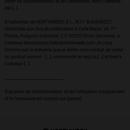
[Nom du consommateur et de l'utilisateur], dont l'adresse
est [...].
À l'attention de NORTHWEEK, S.L., N.I.F. B-66046327,
domiciliée aux fins de notification à Calle Marie, 34, 1ª
Planta, Polígono Industrial, C.P. 03203 Elche (Alicante), à
l'adresse électronique hello@northweek.com Je vous
informe par la présente que je résilie mon contrat de vente
du produit suivant : [...], commandé le/reçu le [...] et livré à
l'adresse [...].
_____________________________
Signature du consommateur et de l'utilisateur (uniquement
si le formulaire est soumis sur papier)