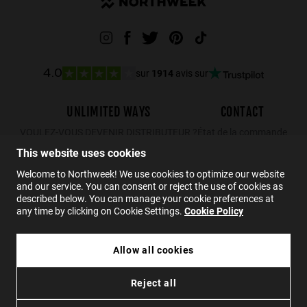
sur
1914
avis sur
4.0
UNLIMITED WAYS
CONTACT
VOULEZ-VOUS DEVENIR DISTRIBUTEUR ?
État de la commande
Retours
This website uses cookies
Contact
Welcome to Northweek! We use cookies to optimize our website
and our service. You can consent or reject the use of cookies as
FAQs
described below. You can manage your cookie preferences at
any time by clicking on Cookie Settings.
Cookie Policy
FR
Allow all cookies
Reject all
Confidentialité
Cookies
Conditions
Accessibilité