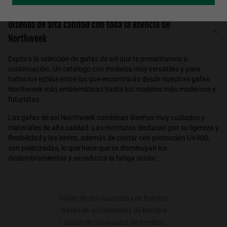
Diseños de alta calidad con toda la esencia de
Northweek
Explora la selección de gafas de sol que te presentamos a
continuación. Un catálogo con modelos muy versátiles y para
todos los estilos entre los que encontrarás desde nuestras gafas
Northweek más emblemáticas hasta los modelos más modernos y
futuristas.
Las gafas de sol Northweek combinan diseños muy cuidados y
materiales de alta calidad. Las monturas destacan por su ligereza y
flexibilidad y las lentes, además de contar con protección UV400,
son polarizadas, lo que hace que se disminuyan los
deslumbramientos y se reduzca la fatiga ocular.
Gafas de sol cuadradas de hombre
Gafas de sol redondas de hombre
Gafas de sol aviador de hombre