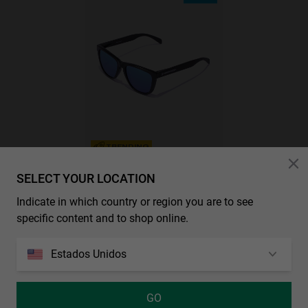
TRENDING
SELECT YOUR LOCATION
Indicate in which country or region you are to see
specific content and to shop online.
REGULAR - POLARIZED BLACK SKY
29.99€
19.49€
Estados Unidos
GO