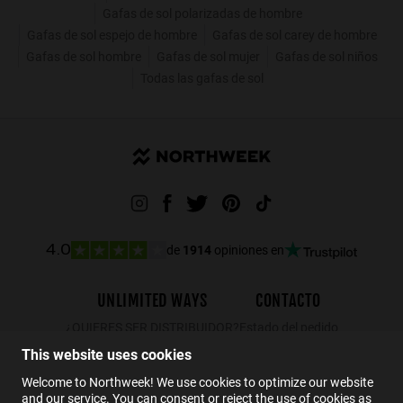
Gafas de sol polarizadas de hombre
Gafas de sol espejo de hombre
Gafas de sol carey de hombre
Gafas de sol hombre
Gafas de sol mujer
Gafas de sol niños
Todas las gafas de sol
de
1914
opiniones en
4.0
UNLIMITED WAYS
CONTACTO
¿QUIERES SER DISTRIBUIDOR?
Estado del pedido
Devoluciones
This website uses cookies
Contacto
Welcome to Northweek! We use cookies to optimize our website
and our service. You can consent or reject the use of cookies as