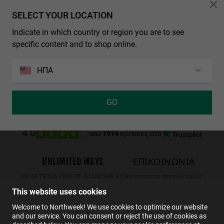
Personalization Cookies
SELECT YOUR LOCATION
Indicate in which country or region you are to see
REGULAR MATTE BLACK - DARK
WALL SHINE TORTOISE - AMBAR POLARIZED
specific content and to shop online.
29.99€
19.49€
34.99€
22.74€
29.99€
19.49€
ΗΠΑ
GO
από
1914
κριτικές στο
4.0
UNLIMITED WAYS
ΕΠΙΚΟΙΝΩΝΙΑ
ΘΈΛΕΤΕ ΝΑ ΓΊΝΕΤΕ ΔΙΑΝΟΜΈΑΣ;
Κατάσταση παραγγελίας
Επιστροφές
This website uses cookies
ΕΠΙΚΟΙΝΩΝΙΑ
Welcome to Northweek! We use cookies to optimize our website
and our service. You can consent or reject the use of cookies as
FAQs