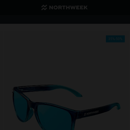
Günstiger Versand und kostenloser Versand ab 40€
1 Brille 35 % Rabatt | ab 2 Brillen 50 % Rabatt
35%-50%