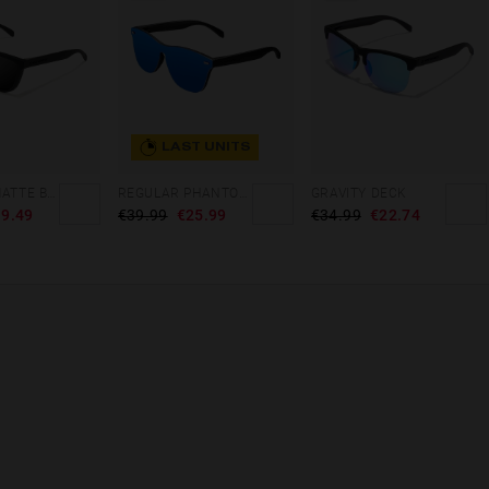
LAST UNITS
REGULAR MATTE BLACK - DARK
REGULAR PHANTOM BLACK - BLUE POLARIZED
GRAVITY DECK
9.49
€39.99
€25.99
€34.99
€22.74