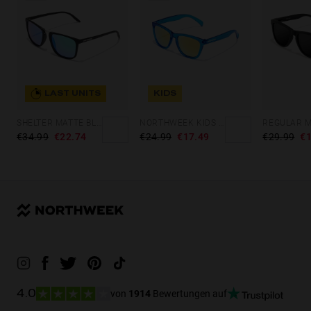
LAST UNITS
KIDS
SHELTER MATTE BLACK - GREEN POLARIZED
NORTHWEEK KIDS BRIGHT BLUE - GOLD
€34.99
€22.74
€24.99
€17.49
€29.99
€1
von
1914
Bewertungen auf
4.0