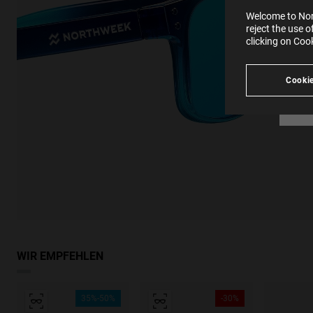
SE
Learn
Welcome to Nort
in our
reject the use 
Ind
Pleas
clicking on Coo
see
Cookie
WIR EMPFEHLEN
35%-50%
-30%