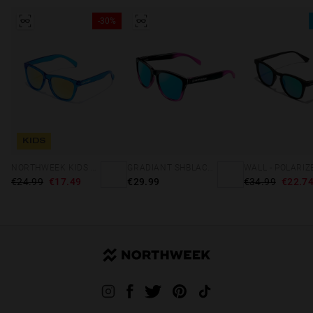
-30%
KIDS
NORTHWEEK KIDS BRIGHT BLUE - GOLD
GRADIANT SHBLACK PINK ICE BLUE POLARIZED
€24.99
€17.49
€29.99
€34.99
€22.7