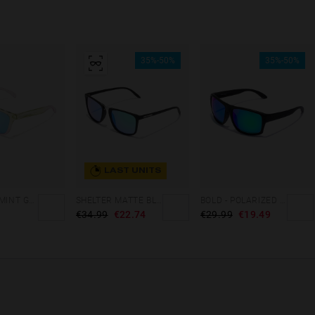
35%-50%
35%-50%
LAST UNITS
GRADIANT MINT GREEN /PINK - ICE POLARIZED
SHELTER MATTE BLACK - GREEN POLARIZED
BOLD - POLARIZED BLACK EMERALD
€34.99
€22.74
€29.99
€19.49