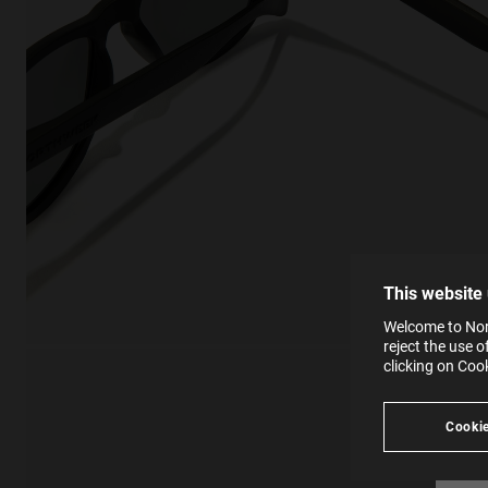
This
Cooki
effici
The la
the op
This 
that 
You c
This website
websi
SE
Learn
Welcome to Nort
in our
reject the use 
Ind
Pleas
clicking on Coo
see
Cookie