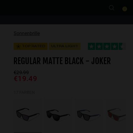
0
Sonnenbrille
TOP RATED
ULTRA LIGHT
REGULAR MATTE BLACK - JOKER
€29.99
€19.49
17 FARBEN