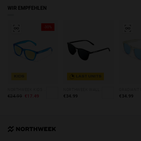
WIR EMPFEHLEN
-30%
KIDS
LAST UNITS
NORTHWEEK KIDS BRIGHT BLUE - GOLD
NORTHWEEK WALL ALL BLACK
€24.99
€17.49
€34.99
€34.99