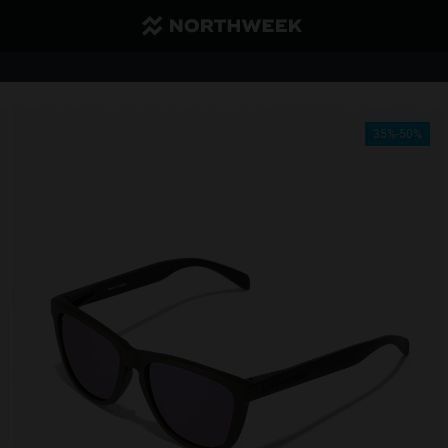
Günstiger Versand und kostenloser Versand ab 40€
1 Brille 35 % Rabatt | ab 2 Brillen 50 % Rabatt
35%-50%