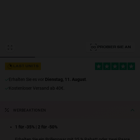
Personalization Cookies
PROBIER SIE AN
LAST UNITS
erhalten Sie es vor
Dienstag, 11. August
.
Kostenloser Versand ab 40€.
WERBEAKTIONEN
1 für -35% | 2 für -50%
Erhalten Sie ein Brillenpaar mit 35 % Rabatt oder zwei Paare