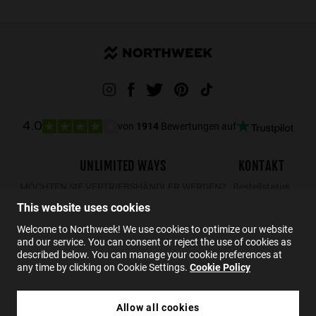
von
1914
Bewertungen auf
4.0
UNLIMITED WAYS
KONTAKT
MÖCHTEN SIE VERTRIEBSHÄNDLER WERDEN?
Bestellstatus
Rücksendungen
This website uses cookies
Kontakt
Welcome to Northweek! We use cookies to optimize our website
and our service. You can consent or reject the use of cookies as
FAQs
described below. You can manage your cookie preferences at
any time by clicking on Cookie Settings.
Cookie Policy
DE
Allow all cookies