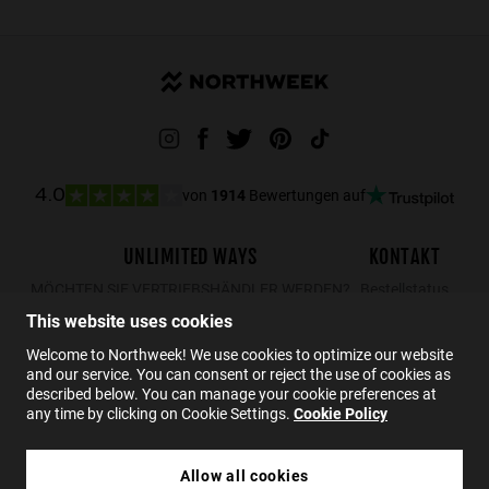
von
1914
Bewertungen auf
4.0
UNLIMITED WAYS
KONTAKT
MÖCHTEN SIE VERTRIEBSHÄNDLER WERDEN?
Bestellstatus
Rücksendungen
This website uses cookies
Kontakt
Welcome to Northweek! We use cookies to optimize our website
and our service. You can consent or reject the use of cookies as
FAQs
described below. You can manage your cookie preferences at
any time by clicking on Cookie Settings.
Cookie Policy
DE
Allow all cookies