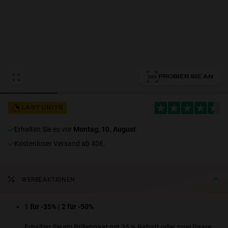
Personalization Cookies
PROBIER SIE AN
LAST UNITS
erhalten Sie es vor
Montag, 10. August
.
Kostenloser Versand ab 40€.
WERBEAKTIONEN
1 für -35% | 2 für -50%
Erhalten Sie ein Brillenpaar mit 35 % Rabatt oder zwei Paare