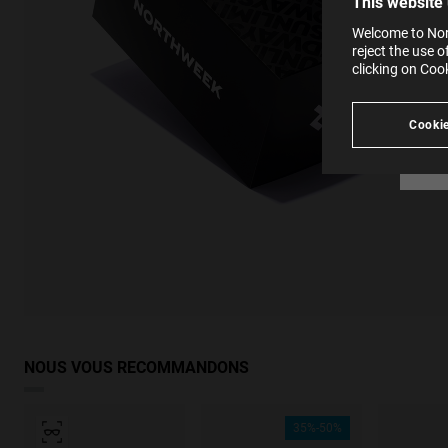
This website
websi
SE
Learn
Welcome to Nort
in our
reject the use 
Ind
Pleas
clicking on Coo
see
Cookie
NOUS VOUS RECOMMANDONS
35%-50%