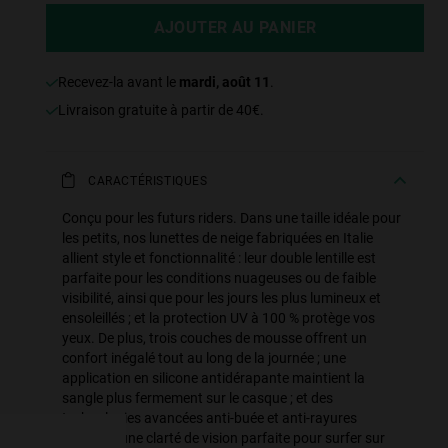
AJOUTER AU PANIER
Recevez-la avant le
mardi, août 11
.
Livraison gratuite à partir de 40€.
CARACTÉRISTIQUES
Conçu pour les futurs riders. Dans une taille idéale pour
les petits, nos lunettes de neige fabriquées en Italie
allient style et fonctionnalité : leur double lentille est
parfaite pour les conditions nuageuses ou de faible
visibilité, ainsi que pour les jours les plus lumineux et
ensoleillés ; et la protection UV à 100 % protège vos
e more
yeux. De plus, trois couches de mousse offrent un
confort inégalé tout au long de la journée ; une
for
application en silicone antidérapante maintient la
sangle plus fermement sur le casque ; et des
vices
technologies avancées anti-buée et anti-rayures
assurent une clarté de vision parfaite pour surfer sur
 our