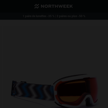
Envoi réduit, et gratuit à partir de 40€
1 paire de lunettes -35 % | 2 paires ou plus -50 %