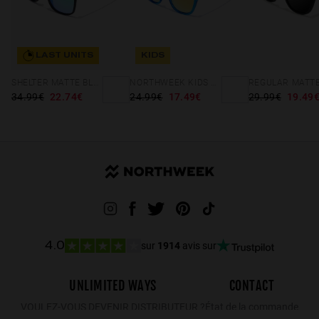
LAST UNITS
KIDS
SHELTER MATTE BLACK - GREEN POLARIZED
NORTHWEEK KIDS BRIGHT BLUE - GOLD
34.99€
22.74€
24.99€
17.49€
29.99€
19.49
sur
1914
avis sur
4.0
UNLIMITED WAYS
CONTACT
VOULEZ-VOUS DEVENIR DISTRIBUTEUR ?
État de la commande