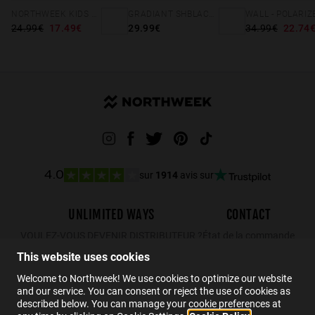
NORTHWEEK KIDS BRIGHT BLUE - GOLD
GRADIANT SHBLACK PINK ICE BLUE POLARIZED
24.99€
17.49€
29.99€
34.99€
22.74
sur
1914
avis sur
4.0
UNLIMITED WAYS
CONTACT
VOULEZ-VOUS DEVENIR DISTRIBUTEUR ?
État de la commande
Retours
This website uses cookies
Contact
Welcome to Northweek! We use cookies to optimize our website
and our service. You can consent or reject the use of cookies as
FAQs
described below. You can manage your cookie preferences at