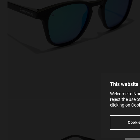
This
Cooki
effici
The la
the op
This 
that 
You c
This website
websi
SE
Learn
Welcome to Nort
in our
reject the use 
Ind
Pleas
clicking on Coo
see
Cookie