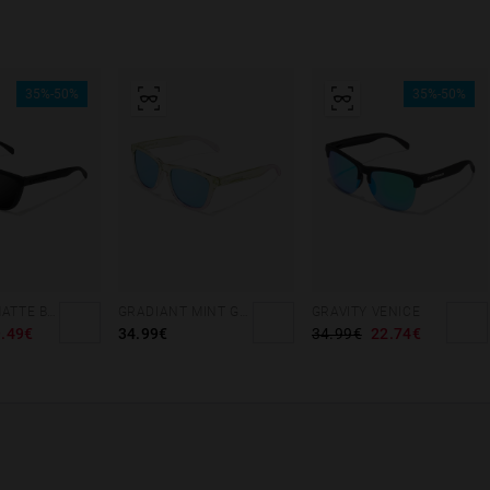
35%-50%
35%-50%
REGULAR MATTE BLACK - DARK
GRADIANT MINT GREEN /PINK - ICE POLARIZED
GRAVITY VENICE
.49€
34.99€
34.99€
22.74€