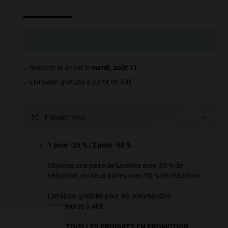
ÉPUISÉ
Recevez-la avant le
mardi, août 11
.
Livraison gratuite à partir de 40€.
PROMOTIONS
1 pour -35 % | 2 pour -50 %
e more
Obtenez une paire de lunettes avec 35 % de
réduction, ou deux paires avec 50 % de réduction.
for
Livraison gratuite pour les commandes
vices
supérieures à 40€.
 our
VOIR TOUS LES PRODUITS EN PROMOTION