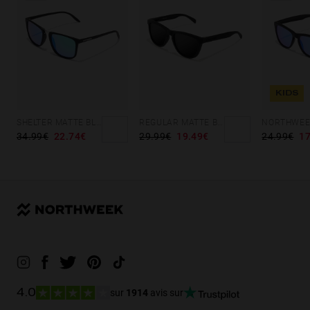
KIDS
SHELTER MATTE BLACK - GREEN POLARIZED
REGULAR MATTE BLACK - DARK
34.99€
22.74€
29.99€
19.49€
24.99€
17
sur
1914
avis sur
4.0