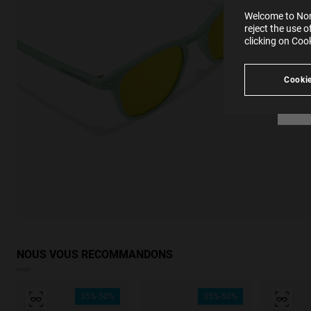
SE
Learn
Welcome to Nort
in our
reject the use 
Ind
Pleas
clicking on Coo
see
Cookie
NOUS VOUS RECOMMANDONS
35%-50%
35%-50%