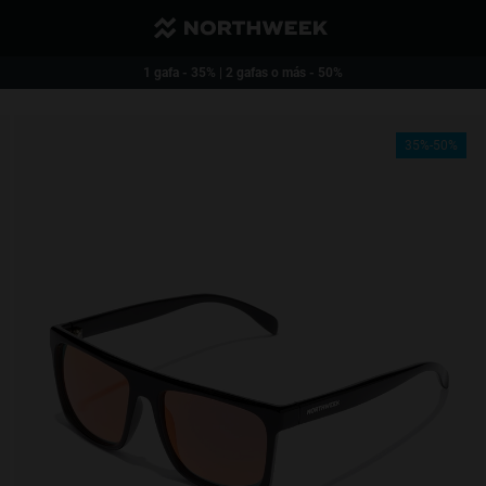
Envío reducido y gratis a partir de 40€
1 gafa - 35% | 2 gafas o más - 50%
35%-50%