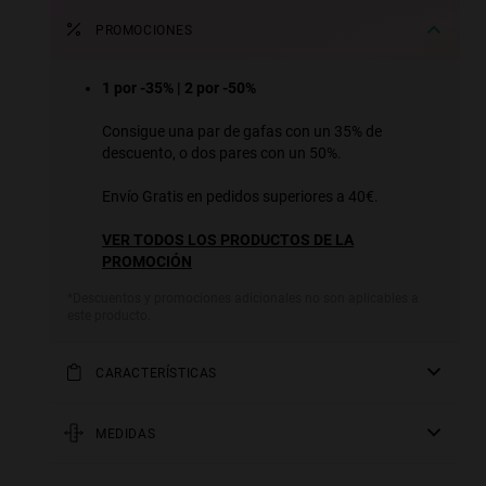
PROMOCIONES
1 por -35% | 2 por -50%
Consigue una par de gafas con un 35% de
descuento, o dos pares con un 50%.
Envío Gratis en pedidos superiores a 40€.
VER TODOS LOS PRODUCTOS DE LA
PROMOCIÓN
*Descuentos y promociones adicionales no son aplicables a
este producto.
CARACTERÍSTICAS
Modelo Unisex
MEDIDAS
Lente Polarizada: Reduce los reflejos superficiales
y la fatiga ocular proporcionando nitidez y
varilla