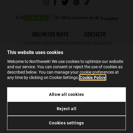
de
1914
opiniones en
4.0
UNLIMITED WAYS
CONTACTO
¿QUIERES SER DISTRIBUIDOR?
Estado del pedido
Devoluciones
This website uses cookies
Contacto
Welcome to Northweek! We use cookies to optimize our website
and our service. You can consent or reject the use of cookies as
FAQs
described below. You can manage your cookie preferences at
any time by clicking on Cookie Settings.
Cookie Policy
ES
Allow all cookies
24.99€
NORTHWEEK KIDS MATTE BLACK - BLACK
Reject all
17.49€
Privacidad
Cookies
Condiciones
Accesibilidad
AGOTADO
Cookies settings
© 2026 Northweek. Todos los derechos reservados.