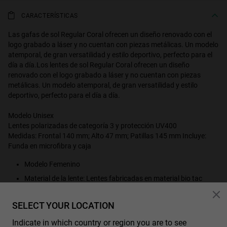
CARACTERÍSTICAS
Las gafas de sol Regular Coral ofrecen un diseño renovado con el
logo grabado a láser y no cuentan con piezas metálicas. Un modelo
atemporal, de gran versatilidad y estilo deportivo, perfecto para el
día a día.Los lentes de sol Regular Coral ofrecen un diseño
renovado con el logo grabado a láser y no cuentan con piezas
metálicas. Un modelo atemporal, de gran versatilidad y estilo
deportivo, perfecto para el día a día.
Modelo Unisex
Lentes polarizadas de categoría 3 y protección UV400
Medidas: Frontal 140 mm; Alto 47 mm; Patillas 145 mm Incluye:
Funda en microfibra y caja
Modelo Femenino
Material de la lente: Lentes fabricadas en material bio tac
polarizado. Protección 100 % UV
Categoría de filtro 3, color suficientemente oscuro para usar
SELECT YOUR LOCATION
en exterior a pleno sol. Absorben entre un 82% y un 92% de luz
Indicate in which country or region you are to see
solar.