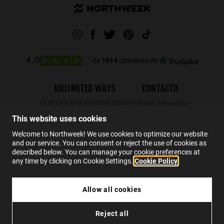
de
1914
opiniones en
4.0
UNLIMITED WAYS
CONTACTO
¿QUIERES SER DISTRIBUIDOR?
Estado del pedido
Devoluciones
This website uses cookies
Contacto
Welcome to Northweek! We use cookies to optimize our website
and our service. You can consent or reject the use of cookies as
FAQs
described below. You can manage your cookie preferences at
any time by clicking on Cookie Settings.
Cookie Policy
ES
Allow all cookies
REGULAR MATTE CORAL - BLUE POLARIZED
Reject all
29.99€