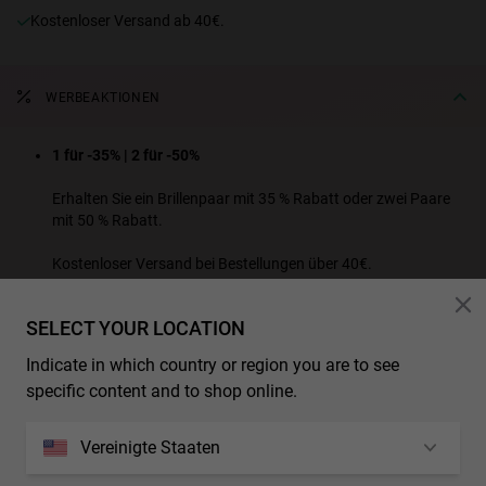
Kostenloser Versand ab 40€.
WERBEAKTIONEN
1 für -35% | 2 für -50%
Erhalten Sie ein Brillenpaar mit 35 % Rabatt oder zwei Paare
mit 50 % Rabatt.
Kostenloser Versand bei Bestellungen über 40€.
ALLE WERBEPRODUKTE ANSEHEN
SELECT YOUR LOCATION
* Zusätzliche Rabatte und Sonderangebote gelten nicht für dieses Produkt.
Indicate in which country or region you are to see
specific content and to shop online.
EIGENSCHAFTEN
Unisex-Modell
Vereinigte Staaten
MAẞE
Linsenmaterial: Hoch belastbare Polycarbonat-Linsen, ideal