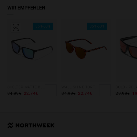
WIR EMPFEHLEN
35%-50%
35%-50%
SHELTER MATTE BLACK - GREEN POLARIZED
WALL SHINE TORTOISE - AMBAR POLARIZED
34.99€
22.74€
34.99€
22.74€
29.99€
19