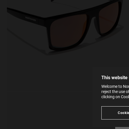
This
Cooki
effici
The la
the op
This 
that 
You c
This website
websi
SE
Learn
Welcome to Nort
in our
reject the use 
Ind
Pleas
clicking on Coo
see
Cookie