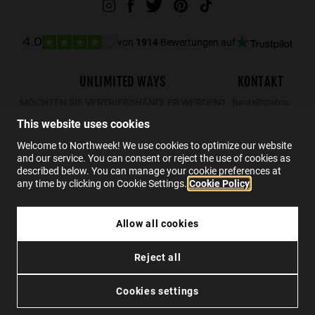
von
1914
Bewertungen auf
4.0
UNLIMITED WAYS
KONTAKT
MÖCHTEN SIE VERTRIEBSHÄNDLER WERDEN?
Bestellstatus
Rücksendungen
This website uses cookies
Kontakt
Welcome to Northweek! We use cookies to optimize our website
and our service. You can consent or reject the use of cookies as
FAQs
described below. You can manage your cookie preferences at
any time by clicking on Cookie Settings.
Cookie Policy
DE
Allow all cookies
24.99€
NORTHWEEK KIDS BRIGHT BLUE - GOLD
Reject all
17.49€
Datenschutzpolitik
Cookies
Nutzungsbedingungen
Barrierefreiheit
IN DEN WARENKORB LEGEN
Cookies settings
© 2026 Northweek. Alle Rechte vorbehalten.