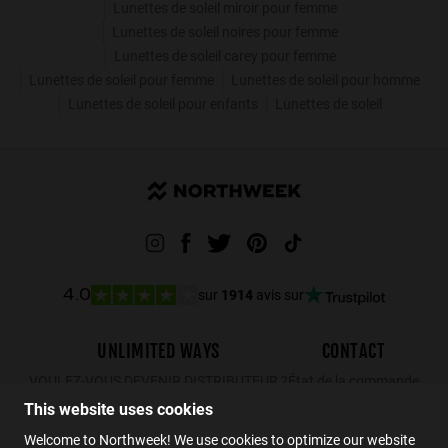
Lunettes de soleil miroir pour femme
Lunettes de soleil noires pour femme
Lunettes de soleil carey pour femme
Lunettes de soleil pour femme
Lunettes de soleil pour homme
Lunettes de soleil pour enfants
Lunettes de soleil
sur
1914
avis sur
4.0
UNLIMITED WAYS
CONTACT
VOULEZ-VOUS DEVENIR DISTRIBUTEUR ?
État de la commande
This website uses cookies
Retours
Contact
Welcome to Northweek! We use cookies to optimize our website