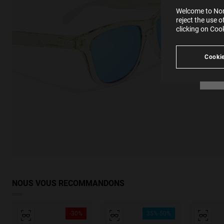
SE
Learn
Welcome to Nort
in our
reject the use 
Ind
Pleas
clicking on Coo
see
Cookie
NOUS VOUS RECOMMANDONS
-30%
35%-50%