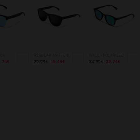
ECK
REGULAR MATTE BLACK - DARK
WALL - POLARIZED BLACK EMERALD
.74€
29.99€
19.49€
34.99€
22.74€