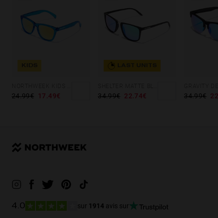
KIDS
LAST UNITS
NORTHWEEK KIDS BRIGHT BLUE - GOLD
SHELTER MATTE BLACK - GREEN POLARIZED
GRAVITY D
24.99€
17.49€
34.99€
22.74€
34.99€
22
sur
1914
avis sur
4.0