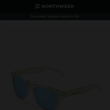
Envoi réduit, et gratuit à partir de 40€
1 paire de lunettes -35 % | 2 paires ou plus -50 %