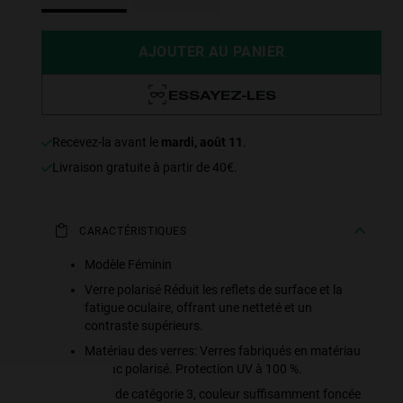
AJOUTER AU PANIER
ESSAYEZ-LES
Recevez-la avant le
mardi, août 11
.
Livraison gratuite à partir de 40€.
CARACTÉRISTIQUES
Modèle Féminin
e more
Verre polarisé Réduit les reflets de surface et la
fatigue oculaire, offrant une netteté et un
for
contraste supérieurs.
Matériau des verres: Verres fabriqués en matériau
vices
bio tac polarisé. Protection UV à 100 %.
 our
Filtre de catégorie 3, couleur suffisamment foncée