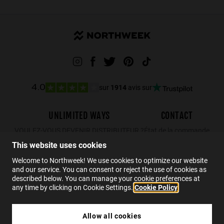
sur
1914
avis sur
4.0
UNLIMITED WAYS
CONTACT
VOULEZ-VOUS DEVENIR DISTRIBUTEUR ?
État de la commande
Retours
This website uses cookies
Contact
Welcome to Northweek! We use cookies to optimize our website
and our service. You can consent or reject the use of cookies as
FAQs
described below. You can manage your cookie preferences at
any time by clicking on Cookie Settings.
Cookie Policy
FR
Allow all cookies