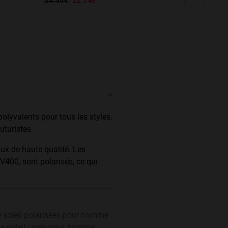
34.99€
22.74€
olyvalents pour tous les styles,
uturistes.
ux de haute qualité. Les
 UV400, sont polarisés, ce qui
e soleil polarisées pour homme
de soleil carey pour homme