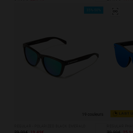
35%-50%
19 couleurs
LAST 
REGULAR - POLARIZED BLACK EMERALD
29.99€
19.49€
39.99€
25.9