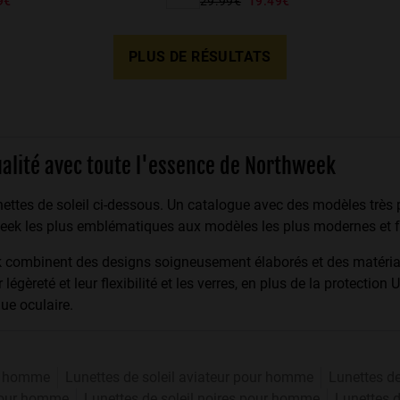
9€
29.99€
19.49€
PLUS DE RÉSULTATS
alité avec toute l'essence de Northweek
ettes de soleil ci-dessous. Un catalogue avec des modèles très p
week les plus emblématiques aux modèles les plus modernes et f
ek combinent des designs soigneusement élaborés et des matéria
légèreté et leur flexibilité et les verres, en plus de la protection
gue oculaire.
ur homme
Lunettes de soleil aviateur pour homme
Lunettes d
 pour homme
Lunettes de soleil noires pour homme
Lunettes 