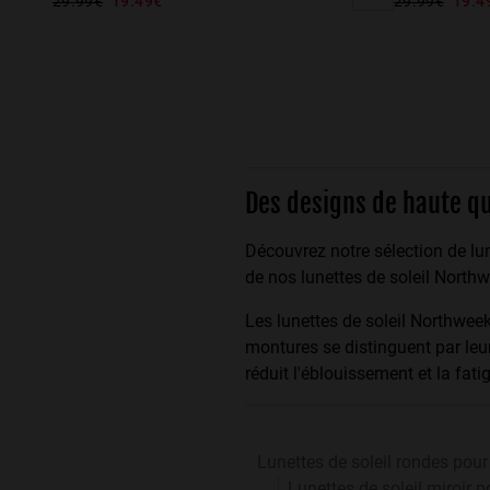
29.99€
19.49€
29.99€
19.4
Des designs de haute qu
Découvrez notre sélection de lun
de nos lunettes de soleil North
Les lunettes de soleil Northwe
montures se distinguent par leur 
réduit l'éblouissement et la fati
Lunettes de soleil rondes po
Lunettes de soleil miroir