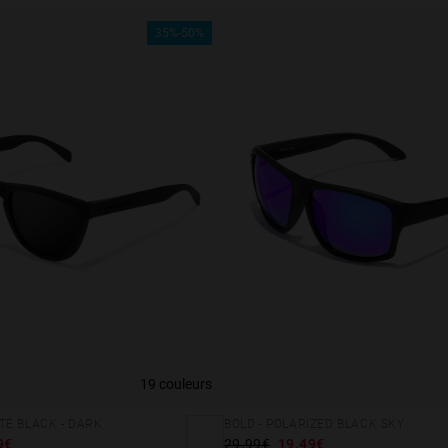
35%-50%
19 couleurs
E BLACK - DARK
BOLD - POLARIZED BLACK SKY
9€
29.99€
19.49€