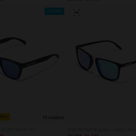
35%-50%
19 couleurs
ING
LARIZED BLACK SKY
SHELTER MATTE BLACK - GREEN POL
9€
34.99€
22.74€