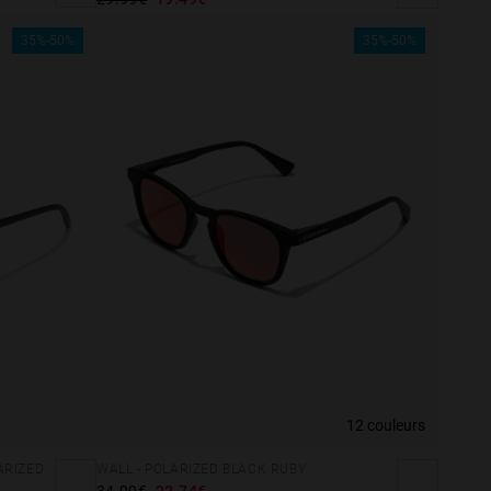
35%-50%
35%-50%
12 couleurs
ARIZED
WALL - POLARIZED BLACK RUBY
34.99€
22.74€