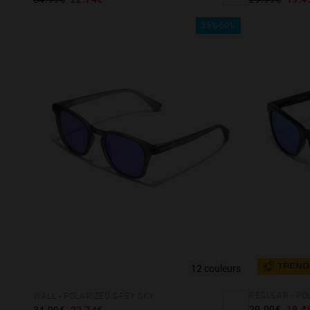
35%-50%
12 couleurs
TREND
REGULAR - PO
WALL - POLARIZED GREY SKY
29.99€
19.4
34.99€
22.74€