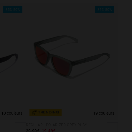
35%-50%
35%-50%
10 couleurs
19 couleurs
TRENDING
REGULAR - POLARIZED GREY RUBY
29.99€
19.49€