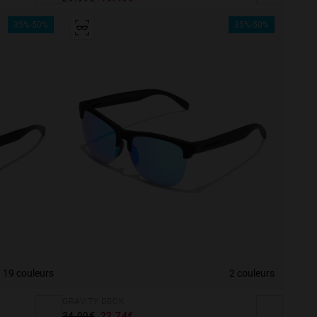
35%-50%
35%-50%
19 couleurs
2 couleurs
GRAVITY DECK
34.99€
22.74€
e more