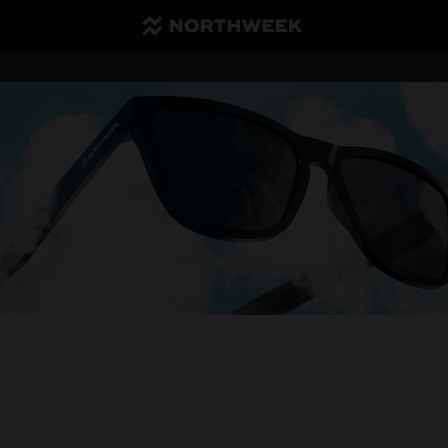
Envoi réduit, et gratuit à partir de 40€
1 paire de lunettes -35 % | 2 paires ou plus -50 %