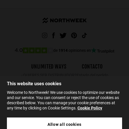
de
1914
opiniones en
4.0
UNLIMITED WAYS
CONTACTO
¿QUIERES SER DISTRIBUIDOR?
Estado del pedido
Devoluciones
This website uses cookies
Contacto
Welcome to Northweek! We use cookies to optimize our website
and our service. You can consent or reject the use of cookies as
FAQs
described below. You can manage your cookie preferences at
any time by clicking on Cookie Settings.
Cookie Policy
ES
Allow all cookies