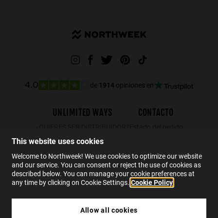
de
1914
opiniones en
4.0
UNLIMITED WAYS
CONTACTO
¿QUIERES SER DISTRIBUIDOR?
Estado del pedido
Devoluciones
This website uses cookies
Contacto
Welcome to Northweek! We use cookies to optimize our website
and our service. You can consent or reject the use of cookies as
FAQs
described below. You can manage your cookie preferences at
any time by clicking on Cookie Settings.
Cookie Policy
ES
Allow all cookies