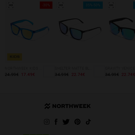
-30%
35%-50%
KIDS
NORTHWEEK KIDS BRIGHT BLUE - GOLD
SHELTER MATTE BLACK - GREEN POLARIZED
GRAVITY VENIC
24.99€
17.49€
34.99€
22.74€
34.99€
22.74