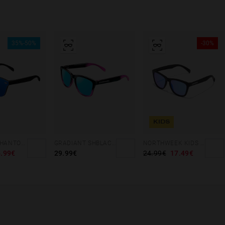
35%-50%
-30%
KIDS
REGULAR PHANTOM BLACK - BLUE POLARIZED
GRADIANT SHBLACK PINK ICE BLUE POLARIZED
NORTHWEEK KIDS MATTE BLACK - BLUE
.99€
29.99€
24.99€
17.49€