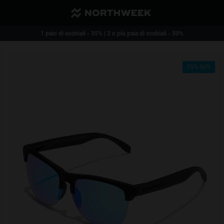
Spese di spedizione ridotte. Gratuite a partire da acquisti pari a 40€
1 paio di occhiali - 35% | 2 o più paia di occhiali - 50%
35%-50%