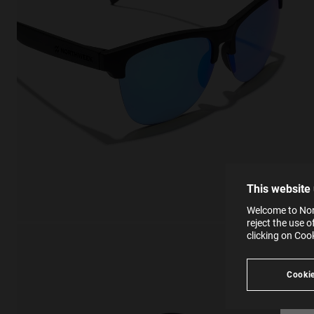
This
Cooki
effici
The la
the op
This 
that 
You c
This website
websi
SE
Learn
Welcome to Nort
in our
reject the use 
Ind
Pleas
clicking on Coo
see
Cookie