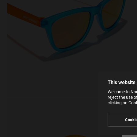
This
Cooki
effici
The la
the op
This 
that 
You c
This website
websi
SE
Learn
Welcome to Nort
in our
reject the use 
Ind
Pleas
clicking on Coo
see
Cookie