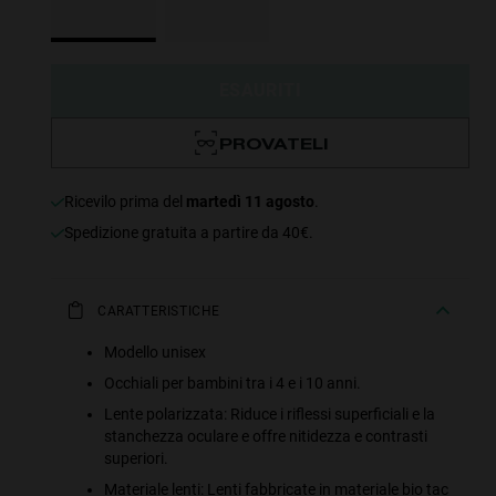
ESAURITI
PROVATELI
ricevilo prima del
martedì 11 agosto
.
Spedizione gratuita a partire da 40€.
CARATTERISTICHE
Modello unisex
Occhiali per bambini tra i 4 e i 10 anni.
Lente polarizzata: Riduce i riflessi superficiali e la
stanchezza oculare e offre nitidezza e contrasti
superiori.
Materiale lenti: Lenti fabbricate in materiale bio tac