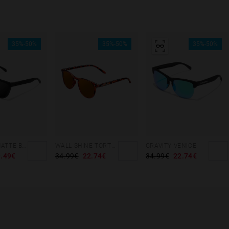
35%-50%
35%-50%
35%-50%
REGULAR MATTE BLACK - DARK
WALL SHINE TORTOISE - AMBAR POLARIZED
GRAVITY VENICE
.49€
34.99€
22.74€
34.99€
22.74€