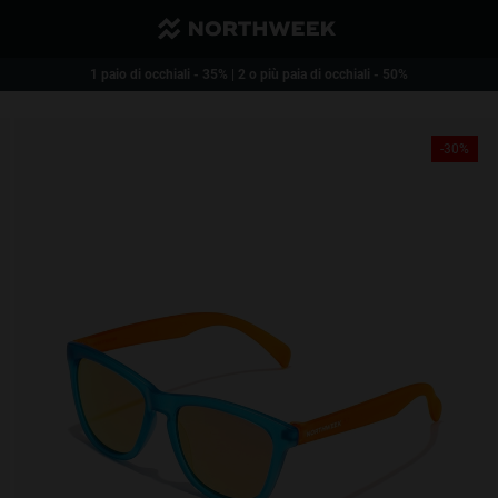
Spese di spedizione ridotte. Gratuite a partire da acquisti pari a 40€
1 paio di occhiali - 35% | 2 o più paia di occhiali - 50%
-30%