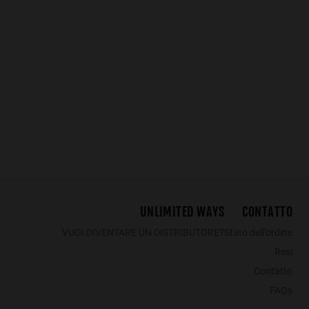
LAST UNITS
NORTHWEEK WALL ALL BLACK
GRADIANT MINT GREEN /PINK - ICE POLARIZED
34.99€
34.99€
34.99€
22.
UNLIMITED WAYS
CONTATTO
VUOI DIVENTARE UN DISTRIBUTORE?
Stato dell’ordine
Resi
Contatto
FAQs