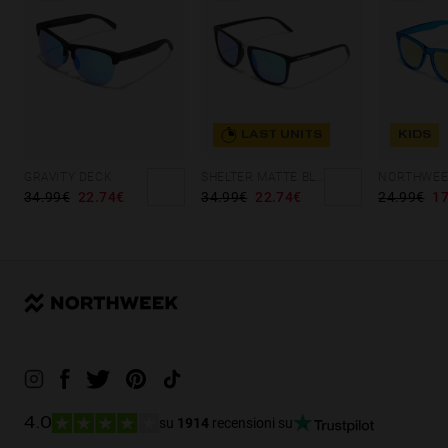
LAST UNITS
KIDS
GRAVITY DECK
SHELTER MATTE BLACK - GREEN POLARIZED
34.99€
22.74€
34.99€
22.74€
24.99€
17
su
1914
recensioni su
4.0