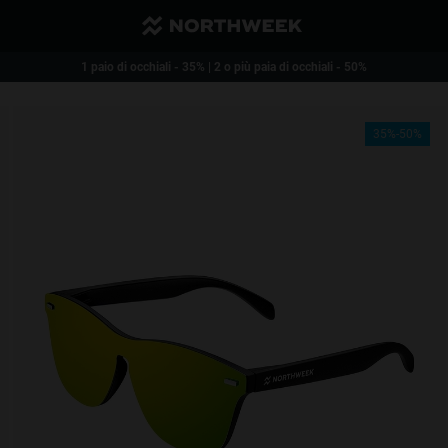
Spese di spedizione ridotte. Gratuite a partire da acquisti pari a 40€
1 paio di occhiali - 35% | 2 o più paia di occhiali - 50%
35%-50%