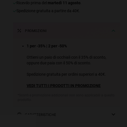
ricevilo prima del
martedì 11 agosto
.
Spedizione gratuita a partire da 40€.
PROMOZIONI
1 per -35% | 2 per -50%
Ottieni un paio di occhiali con il 35% di sconto,
oppure due paia con il 50% di sconto.
Spedizione gratuita per ordini superiori a 40€.
VEDI TUTTI I PRODOTTI IN PROMOZIONE
e more
*Sconti e promozione addizionali non sono applicabili a questo
prodotto.
for
vices
CARATTERISTICHE
 our
Modello unisex