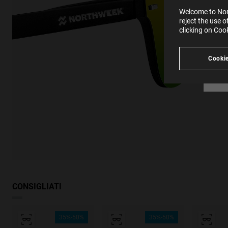
SE
Learn
Welcome to Nort
in our
reject the use 
Ind
Pleas
clicking on Coo
see
Cookie
CONSIGLIATI
35%-50%
35%-50%