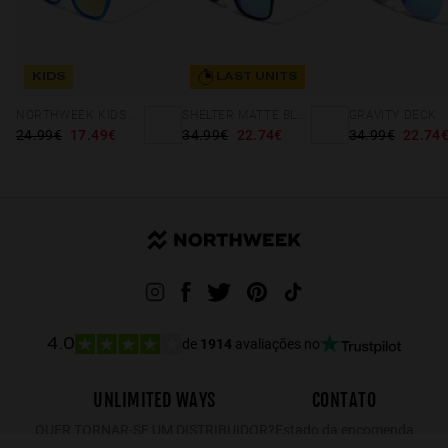
KIDS
LAST UNITS
NORTHWEEK KIDS BRIGHT BLUE - GOLD
SHELTER MATTE BLACK - GREEN POLARIZED
GRAVITY DECK
24.99€
17.49€
34.99€
22.74€
34.99€
22.74
de
1914
avaliações no
4.0
UNLIMITED WAYS
CONTATO
QUER TORNAR-SE UM DISTRIBUIDOR?
Estado da encomenda