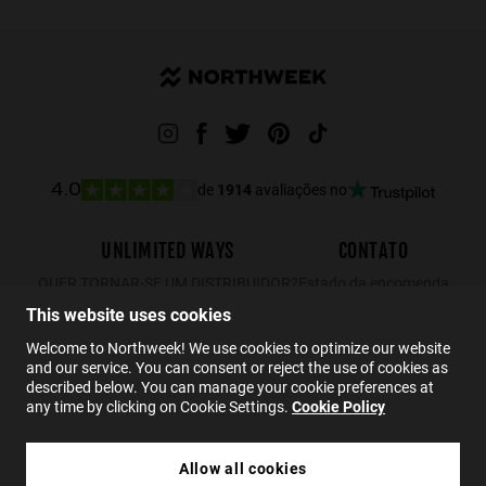
de
1914
avaliações no
4.0
UNLIMITED WAYS
CONTATO
QUER TORNAR-SE UM DISTRIBUIDOR?
Estado da encomenda
Devoluções
This website uses cookies
Contato
Welcome to Northweek! We use cookies to optimize our website
and our service. You can consent or reject the use of cookies as
FAQs
described below. You can manage your cookie preferences at
any time by clicking on Cookie Settings.
Cookie Policy
PT
Allow all cookies