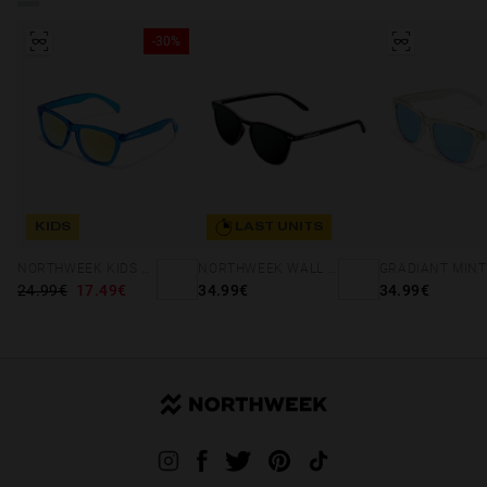
-30%
KIDS
LAST UNITS
NORTHWEEK KIDS BRIGHT BLUE - GOLD
NORTHWEEK WALL ALL BLACK
24.99€
17.49€
34.99€
34.99€