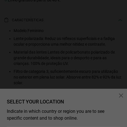
CARACTERÍSTICAS
Modelo Feminino
Lente polarizada: Reduz os reflexos superficiais e a fadiga
ocular e proporciona uma melhor nitidez e contraste.
Material das lentes Lentes de policarbonato polarizado de
grande durabilidade, ideais para o desporto e para as
crianças. 100% de proteção UV.
Filtro de categoria 3, suficientemente escuro para utilização
no exterior em plena luz solar. Absorve entre 82% e 92% da luz
solar.
Aspeto da lente: Espelho
Cor da lente: Ouro rosa
SELECT YOUR LOCATION
Material da armação PC
Indicate in which country or region you are to see
Cor da armação: Preto
specific content and to shop online.
Cor das hastes: Preto