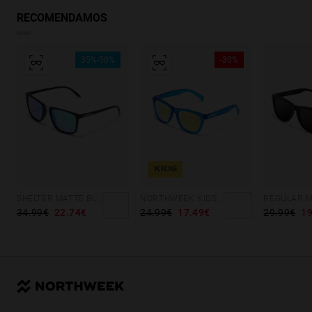
RECOMENDAMOS
35%-50%
-30%
KIDS
SHELTER MATTE BLACK - GREEN POLARIZED
NORTHWEEK KIDS BRIGHT BLUE - GOLD
34.99€
22.74€
24.99€
17.49€
29.99€
19