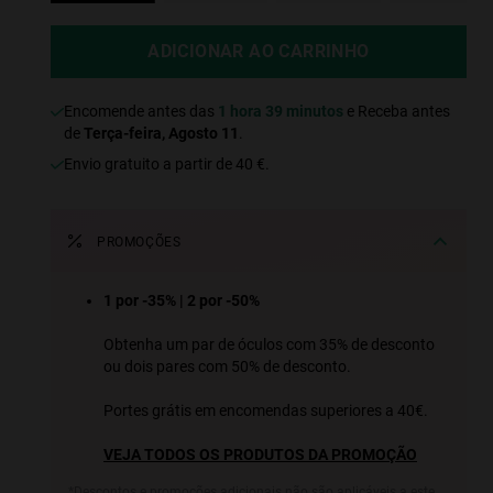
ADICIONAR AO CARRINHO
Encomende antes das
1 hora 39 minutos
e Receba antes
de
Terça-feira, Agosto 11
.
Envio gratuito a partir de 40 €.
PROMOÇÕES
1 por -35% | 2 por -50%
Obtenha um par de óculos com 35% de desconto
ou dois pares com 50% de desconto.
Portes grátis em encomendas superiores a 40€.
VEJA TODOS OS PRODUTOS DA PROMOÇÃO
*Descontos e promoções adicionais não são aplicáveis a este