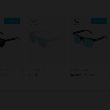
35%-50%
35%-50%
REGULAR MATTE BLACK - DARK
GRADIANT MINT GREEN /PINK - ICE POLARIZED
GRAVITY VENICE
.49€
34.99€
34.99€
22.74€