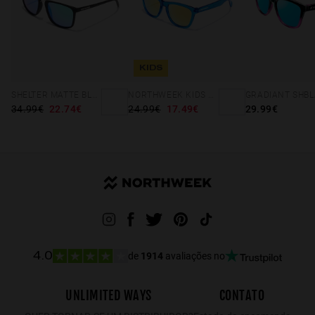
KIDS
SHELTER MATTE BLACK - GREEN POLARIZED
NORTHWEEK KIDS BRIGHT BLUE - GOLD
34.99€
22.74€
24.99€
17.49€
29.99€
de
1914
avaliações no
4.0
UNLIMITED WAYS
CONTATO