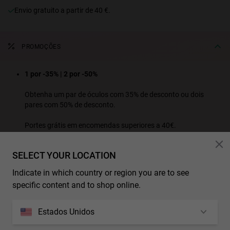
Envio gratuito a partir de 40 €.
PROMOÇÕES
1 por -35% | 2 por -50%
Obtenha um par de óculos com 35% de desconto ou dois
pares com 50% de desconto.
Portes grátis em encomendas superiores a 40€.
VEJA TODOS OS PRODUTOS DA PROMOÇÃO
SELECT YOUR LOCATION
*Descontos e promoções adicionais não são aplicáveis a este produto.
Indicate in which country or region you are to see
specific content and to shop online.
CARACTERÍSTICAS
Modelo Unissexo
Estados Unidos
DIMENSÕES
Lente polarizada: Reduz os reflexos superficiais e a fadiga