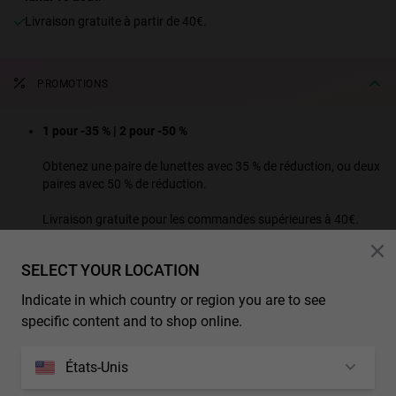
Livraison gratuite à partir de 40€.
PROMOTIONS
1 pour -35 % | 2 pour -50 %
Obtenez une paire de lunettes avec 35 % de réduction, ou deux
paires avec 50 % de réduction.
Livraison gratuite pour les commandes supérieures à 40€.
VOIR TOUS LES PRODUITS EN PROMOTION
SELECT YOUR LOCATION
*Réductions et promotions supplémentaires ne s'appliquent pas à ce produit.
Indicate in which country or region you are to see
specific content and to shop online.
CARACTÉRISTIQUES
Découvrez la version Made in Spain de "BOLD". Fabriquée en
États-Unis
Espagne avec les dernières technologies, cette monture sportive est
DIMENSIONS