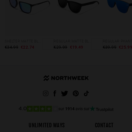
SHELTER MATTE BLACK - GREEN POLARIZED
REGULAR MATTE BLACK - DARK
€34.99
€22.74
€29.99
€19.49
€39.99
€25.9
sur
1914
avis sur
4.0
UNLIMITED WAYS
CONTACT