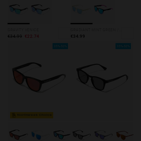
GRAVITY VENICE
GRADIANT MINT GREEN /PINK - ICE POLARIZED
€34.99
€22.74
€34.99
35%-50%
35%-50%
Northweek Choice