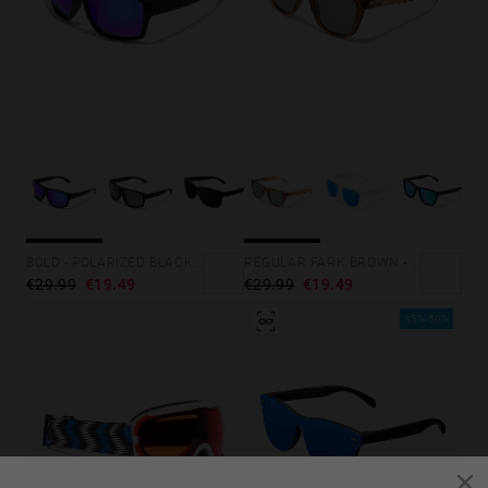
BOLD - POLARIZED BLACK SKY
REGULAR FARK BROWN - ALLIGATOR
€29.99
€19.49
€29.99
€19.49
35%-50%