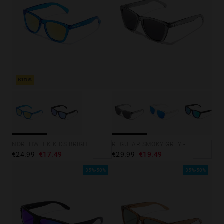
KIDS
NORTHWEEK KIDS BRIGHT BLUE - GOLD
REGULAR SMOKY GREY - DARK
€24.99
€17.49
€29.99
€19.49
35%-50%
35%-50%