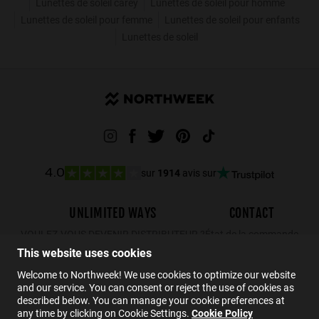
Lunettes de soleil carey
Lunettes de soleil pour homme
Lunettes de soleil pour femme
Lunettes de soleil pour enfants
Lunettes de soleil
sur
1914
avis sur
4.0
UNLIMITED WAYS
CONTACT
VOULEZ-VOUS DEVENIR DISTRIBUTEUR ?
État de la commande
This website uses cookies
Retours
Contact
Welcome to Northweek! We use cookies to optimize our website
and our service. You can consent or reject the use of cookies as
FAQs
described below. You can manage your cookie preferences at
any time by clicking on Cookie Settings.
Cookie Policy