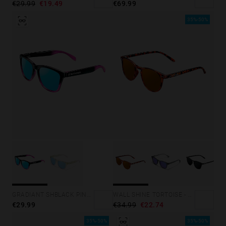
€69.99
€29.99
€19.49
35%-50%
GRADIANT SHBLACK PINK ICE BLUE POLARIZED
WALL SHINE TORTOISE - AMBAR POLARIZED
€29.99
€34.99
€22.74
35%-50%
35%-50%