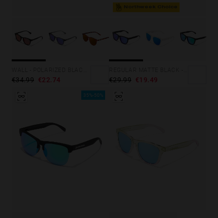
Northweek Choice
WALL - POLARIZED BLACK RUBY
REGULAR MATTE BLACK - SKY
€34.99
€22.74
€29.99
€19.49
35%-50%