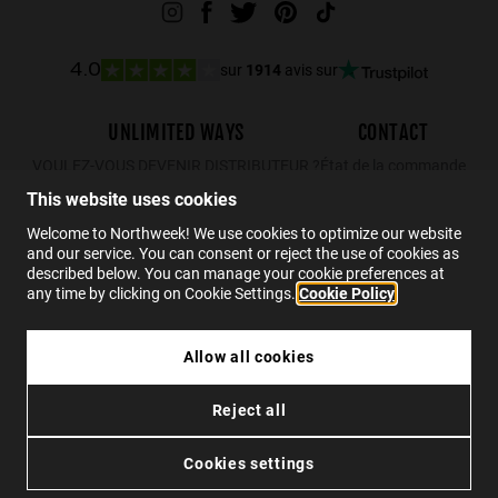
sur
1914
avis sur
4.0
UNLIMITED WAYS
CONTACT
VOULEZ-VOUS DEVENIR DISTRIBUTEUR ?
État de la commande
Retours
This website uses cookies
Contact
Welcome to Northweek! We use cookies to optimize our website
and our service. You can consent or reject the use of cookies as
FAQs
described below. You can manage your cookie preferences at
any time by clicking on Cookie Settings.
Cookie Policy
FR
Allow all cookies
Reject all
Confidentialité
Cookies
Conditions
Accessibilité
Cookies settings
© 2026 Northweek. Tous les droits sont réservés.