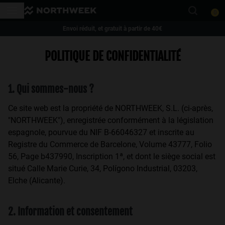
Veuillez
0
noter
:
Envoi réduit, et gratuit à partir de 40€
Ce
This website uses cookies
1 paire de lunettes -35 % | 2 paires ou plus -50 %
POLITIQUE DE CONFIDENTIALITÉ
site
Cookies are small text files that can be used by websites to make a user's
experience more efficient.
Web
The law states that we can store cookies on your device if they are strictly
comprend
necessary for the operation of this site. For all other types of cookies we
1. Qui sommes-nous ?
un
need your permission.
This site uses different types of cookies. Some cookies are placed by third
système
Ce site web est la propriété de NORTHWEEK, S.L. (ci-après,
party services that appear on our pages.
d'accessibilité.
You can at any time change or withdraw your consent from the Cookie
"NORTHWEEK"), enregistrée conformément à la législation
Declaration on our website.
espagnole, pourvue du NIF B-66046327 et inscrite au
Learn more about who we are, how you can contact us and how we
Registre du Commerce de Barcelone, Volume 43777, Folio
process personal data in our Privacy Policy.
Please state your consent ID and date when you contact us regarding your
56, Page b437990, Inscription 1ª, et dont le siège social est
consent.
situé Calle Marie Curie, 34, Polígono Industrial, 03203,
Elche (Alicante).
Necessary Cookies
Always active
2. Information et consentement
Analytical Cookies