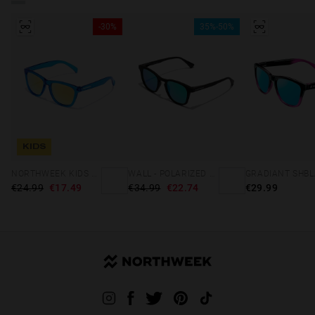
-30%
35%-50%
KIDS
NORTHWEEK KIDS BRIGHT BLUE - GOLD
WALL - POLARIZED BLACK EMERALD
€24.99
€17.49
€34.99
€22.74
€29.99