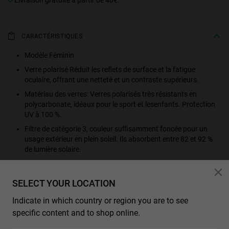
CARACTÉRISTIQUES
Modèle Féminin
Verre polarisé Réduit les reflets de surface et la fatigue
oculaire, offrant une netteté et un contraste supérieurs.
Matériau des verres: Verres polarisés très résistants en
polycarbonate, idéaux pour le sport et lesenfants. Protection
UV à 100 %.
Filtre de catégorie 3, couleur suffisamment foncée pour un
usage extérieur en plein soleil. Ils absorbent entre 82 et 92 %
de lumière solaire.
Apparence des verres: Miroir
Couleur des verres: Or rose
SELECT YOUR LOCATION
Matériau de la monture: PC
Indicate in which country or region you are to see
Couleur de la monture: Noir
specific content and to shop online.
Couleur des branches: Noir