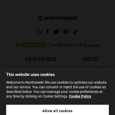
sur
1914
avis sur
4.0
UNLIMITED WAYS
CONTACT
VOULEZ-VOUS DEVENIR DISTRIBUTEUR ?
État de la commande
Retours
This website uses cookies
Contact
Welcome to Northweek! We use cookies to optimize our website
and our service. You can consent or reject the use of cookies as
FAQs
described below. You can manage your cookie preferences at
any time by clicking on Cookie Settings.
Cookie Policy
FR
Allow all cookies