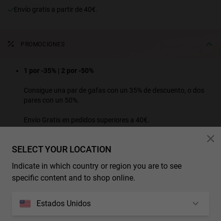
Envío gratis a partir de 40€.
PROMOCIONES
1 por -35% | 2 por -50%
Consigue una par de gafas con un 35% de descuento, o dos
pares con un 50%.
Envío Gratis en pedidos superiores a 40€.
VER TODOS LOS PRODUCTOS DE LA PROMOCIÓN
SELECT YOUR LOCATION
*Descuentos y promociones adicionales no son aplicables a este producto.
Indicate in which country or region you are to see
specific content and to shop online.
CARACTERÍSTICAS
Modelo Unisex
Estados Unidos
MEDIDAS
Material de la lente: Lentes de policarbonato que