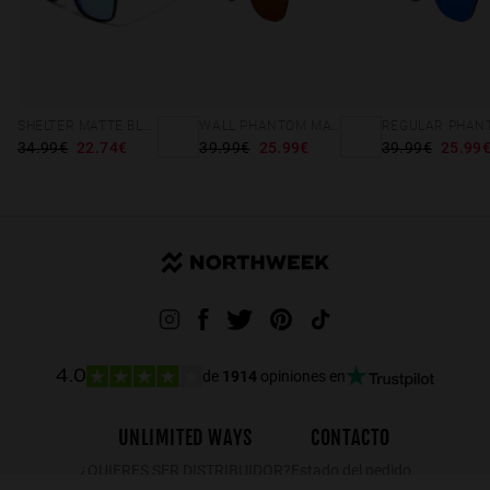
SHELTER MATTE BLACK - GREEN POLARIZED
WALL PHANTOM MATTE BLACK - AMBAR POLARIZED
34.99€
22.74€
39.99€
25.99€
39.99€
25.99
de
1914
opiniones en
4.0
UNLIMITED WAYS
CONTACTO
¿QUIERES SER DISTRIBUIDOR?
Estado del pedido