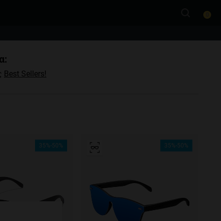
0
α:
ας
Best Sellers!
35%-50%
35%-50%
e more
for
vices
 our