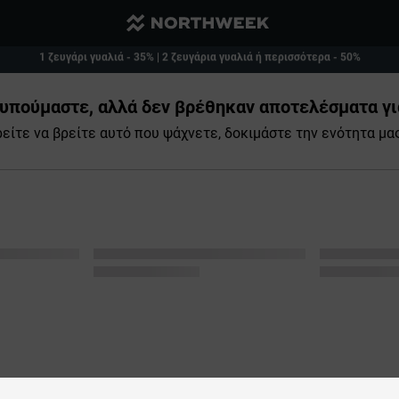
1 ζευγάρι γυαλιά - 35% | 2 ζευγάρια γυαλιά ή περισσότερα - 50%
Μειωμένο και δωρεάν μεταφορικά από 40€
υπούμαστε, αλλά δεν βρέθηκαν αποτελέσματα γι
ρείτε να βρείτε αυτό που ψάχνετε, δοκιμάστε την ενότητα μ