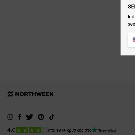
SE
Ind
see
από
1914
κριτικές στο
4.0