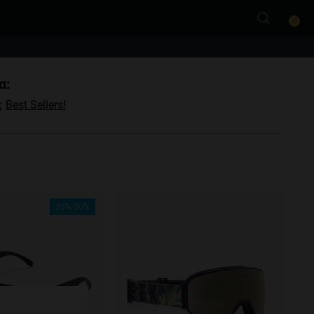
0
α:
ας
Best Sellers!
35%-50%
e more
for
vices
 our