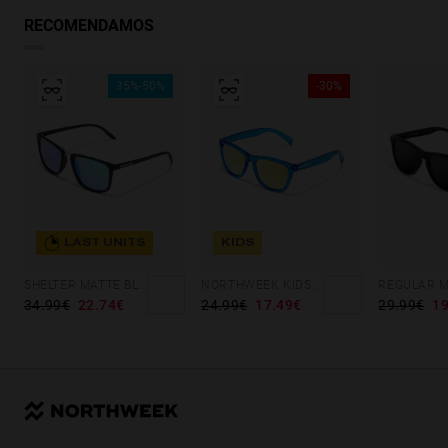
RECOMENDAMOS
35%-50%
-30%
LAST UNITS
KIDS
SHELTER MATTE BLACK - GREEN POLARIZED
NORTHWEEK KIDS BRIGHT BLUE - GOLD
34.99€
22.74€
24.99€
17.49€
29.99€
19