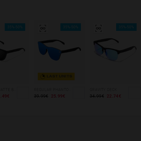
35%-50%
35%-50%
35%-50%
LAST UNITS
REGULAR MATTE BLACK - DARK
REGULAR PHANTOM BLACK - BLUE POLARIZED
GRAVITY DECK
.49€
39.99€
25.99€
34.99€
22.74€