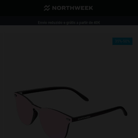
Envio reduzido e grátis a partir de 40€
1 par de óculos - 35%| 2 ou mais pares - 50%
35%-50%