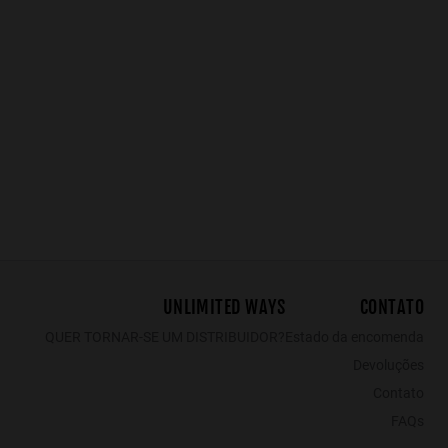
KIDS
BOLD - POLARIZED BLACK RUBY
REGULAR MATTE BLACK - DARK
29.99€
19.49€
29.99€
19.49€
24.99€
17.
UNLIMITED WAYS
CONTATO
QUER TORNAR-SE UM DISTRIBUIDOR?
Estado da encomenda
Devoluções
Contato
FAQs