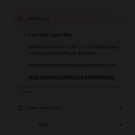
PROMOÇÕES
1 por -35% | 2 por -50%
Obtenha um par de óculos com 35% de desconto
ou dois pares com 50% de desconto.
Portes grátis em encomendas superiores a 40€.
VEJA TODOS OS PRODUTOS DA PROMOÇÃO
*Descontos e promoções adicionais não são aplicáveis a este
produto.
e more
for
CARACTERÍSTICAS
vices
Modelo Feminino
DIMENSÕES
Lente polarizada: Reduz os reflexos superficiais e a
 our
fadiga ocular e proporciona uma melhor nitidez e