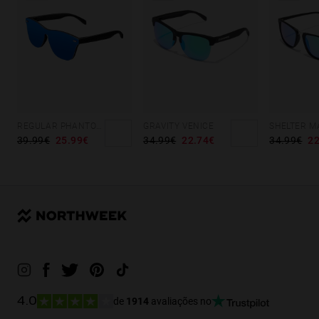
REGULAR PHANTOM BLACK - BLUE POLARIZED
GRAVITY VENICE
39.99€
25.99€
34.99€
22.74€
34.99€
22
de
1914
avaliações no
4.0