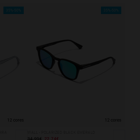
35%-50%
35%-50%
12 cores
12 cores
URRA
WALL - POLARIZED BLACK EMERALD
34.99€
22.74€