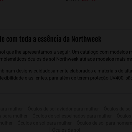
ade com toda a essência da Northweek
 sol que lhe apresentamos a seguir. Um catálogo com modelos mu
emblemáticos óculos de sol Northweek até aos modelos mais mo
mbinam designs cuidadosamente elaborados e materiais de alt
lexibilidade e as lentes, para além de terem proteção UV400, sã
para mulher
Óculos de sol aviador para mulher
Óculos de sol
s para mulher
Óculos de sol espelhados para mulher
Óculos 
mulher
Óculos de sol para mulher
Óculos de sol para home
Óculos de sol