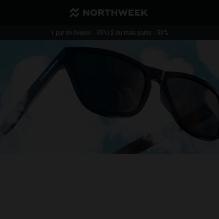
Envio reduzido e grátis a partir de 40€
1 par de óculos - 35%| 2 ou mais pares - 50%