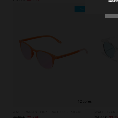
Cookie
35%-50%
12 cores
WALL GRADIANT PINK - ROSE GOLD POLARIZED
WALL - TRAN
34.99€
22.74€
34.99€
22.7