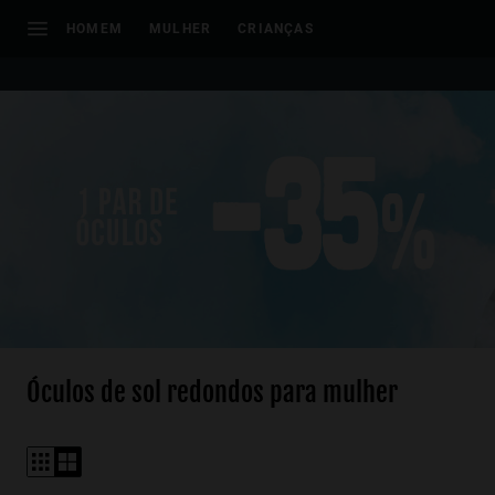
Observação:
HOMEM
MULHER
CRIANÇAS
este
site
inclui
um
sistema
de
acessibilidade.
Pressione
Control-
F11
para
ajustar
o
site
Óculos de sol redondos para mulher
para
pessoas
com
deficiências