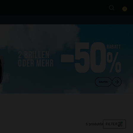
0
6 produkte
FILTER