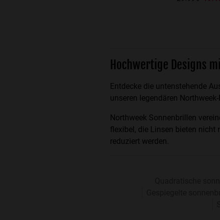
Hochwertige Designs m
Entdecke die untenstehende Ausw
unseren legendären Northweek-B
Northweek Sonnenbrillen verein
flexibel, die Linsen bieten nic
reduziert werden.
Quadratische sonn
Gespiegelte sonnenbr