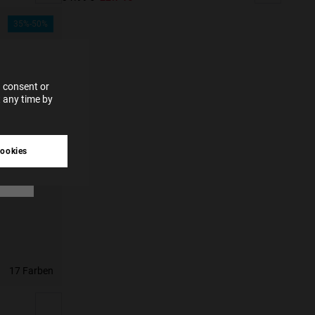
for
35%-50%
vices
 our
 data
 consent or
 any time by
tive
cookies
17 Farben