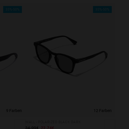
35%-50%
35%-50%
9 Farben
12 Farben
e more
WALL - POLARIZED BLACK DARK
34.99€
22.74€