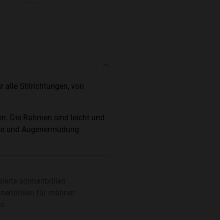
alle Stilrichtungen, von
.
en. Die Rahmen sind leicht und
fekte und Augenermüdung
sierte sonnenbrillen
nenbrillen für männer
le