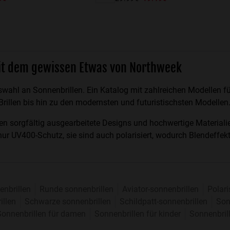
it dem gewissen Etwas von Northweek
ahl an Sonnenbrillen. Ein Katalog mit zahlreichen Modellen für 
rillen bis hin zu den modernsten und futuristischsten Modellen
en sorgfältig ausgearbeitete Designs und hochwertige Materiali
ht nur UV400-Schutz, sie sind auch polarisiert, wodurch Blendef
enbrillen
Runde sonnenbrillen
Aviator-sonnenbrillen
Polari
illen
Schwarze sonnenbrillen
Schildpatt-sonnenbrillen
Son
Sonnenbrillen für damen
Sonnenbrillen für kinder
Sonnenbril