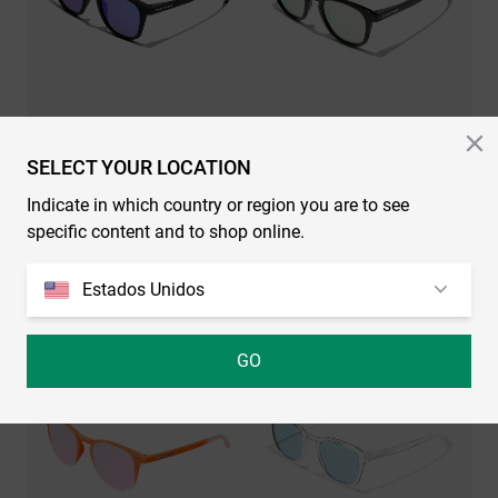
SELECT YOUR LOCATION
Indicate in which country or region you are to see
specific content and to shop online.
WALL - POLARIZED BLACK SKY
WALL - POLARIZED BLACK ROSA AZZURRA
Estados Unidos
34.99€
22.74€
34.99€
22.74€
35%-50%
35%-50%
GO